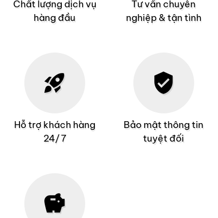
Chất lượng dịch vụ
Tư vấn chuyên
hàng đầu
nghiệp & tận tình
rocket_launch
verified_user
Hỗ trợ khách hàng
Bảo mật thông tin
24/7
tuyệt đối
savings